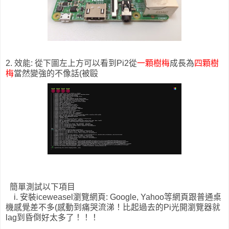
2. 效能: 從下圖左上方可以看到Pi2從
一顆樹梅
成長為
四顆樹
梅
當然變強的不像話(被毆
簡單測試以下項目
i. 安裝iceweasel瀏覽網頁: Google, Yahoo等網頁跟普通桌
機感覺差不多(感動到痛哭流涕！比起過去的Pi光開瀏覽器就
lag到昏倒好太多了！！！