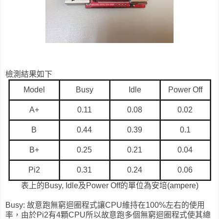
檢測結果如下
Model
Busy
Idle
Power Off
A+
0.11
0.08
0.02
B
0.44
0.39
0.1
B+
0.25
0.21
0.04
Pi2
0.31
0.24
0.06
表上的Busy, Idle及Power Off的單位為安培(ampere)
Busy: 故意跑無窮迴圈程式讓CPU維持在100%左右的使用
率，由於Pi2有4顆CPU所以故意跑多個無窮迴圈程式使其總