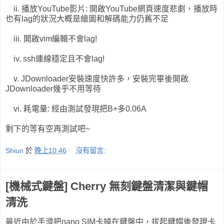
ii. 播放YouTube影片: 開啟YouTube網頁速度悲劇，播放時
也有lag的狀況大概是繪圖和解碼能力仍舊不足
iii. 開啟vim編輯不會lag!
iv. ssh連線穩定且不會lag!
v. JDownloader安裝速度快許多，安裝完畢後開啟
JDownloader幾乎不用等待
vi. 耗電量: 經由測試發現把B+多0.06A
剩下的等有空再測試吧~
Shiun
於
晚上10:46
沒有留言:
[機械式鍵盤] Cherry 無刻鍵盤清潔與鍵帽
清洗
最近由於手滑把nano SIM卡掉在鍵盤中，拔起鍵帽後發現卡