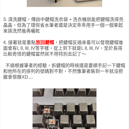
3. 清洗鍵帽，傳說中鍵帽洗衣袋 + 洗衣機就能把鍵帽洗得亮
晶晶，但為了環保省水筆者還是決定乖乖用手一個一個拿起
來搓洗然後再曬乾
4. 接著就是重點
放回鍵帽
，把鍵帽反過來看可以發現鍵帽後
面會有I, II, III, IV等字樣，從上到下就是I, II, III, IV，至於長得
比較奇怪的鍵帽當然就不用特別去記了～
不過根據筆者的經驗，拆鍵帽的時候還是要順手記一下鍵帽
和他所在的排列的號碼對不對，不然像筆者裝到一半就沒把
握會很糗XD....