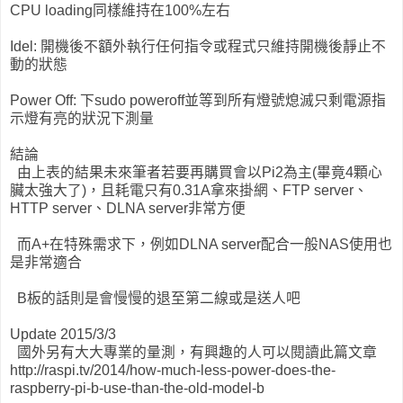
CPU loading同樣維持在100%左右
Idel: 開機後不額外執行任何指令或程式只維持開機後靜止不
動的狀態
Power Off: 下sudo poweroff並等到所有燈號熄滅只剩電源指
示燈有亮的狀況下測量
結論
由上表的結果未來筆者若要再購買會以Pi2為主(畢竟4顆心
臟太強大了)，且耗電只有0.31A拿來掛網、FTP server、
HTTP server、DLNA server非常方便
而A+在特殊需求下，例如DLNA server配合一般NAS使用也
是非常適合
B板的話則是會慢慢的退至第二線或是送人吧
Update 2015/3/3
國外另有大大專業的量測，有興趣的人可以閱讀此篇文章
http://raspi.tv/2014/how-much-less-power-does-the-
raspberry-pi-b-use-than-the-old-model-b