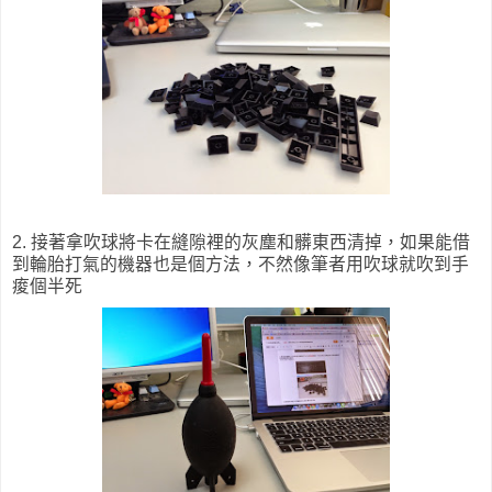
2. 接著拿吹球將卡在縫隙裡的灰塵和髒東西清掉，如果能借
到輪胎打氣的機器也是個方法，不然像筆者用吹球就吹到手
痠個半死