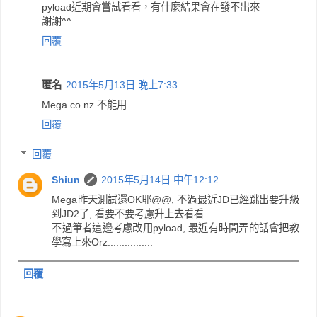
pyload近期會嘗試看看，有什麼結果會在發不出來
謝謝^^
回覆
匿名
2015年5月13日 晚上7:33
Mega.co.nz 不能用
回覆
回覆
Shiun
2015年5月14日 中午12:12
Mega昨天測試還OK耶@@, 不過最近JD已經跳出要升級
到JD2了, 看要不要考慮升上去看看
不過筆者這邊考慮改用pyload, 最近有時間弄的話會把教
學寫上來Orz................
回覆