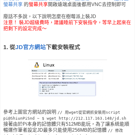
螢幕共享
的
螢幕共享
開啟遠端桌面後都用VNC去控制即可
廢話不多說，以下說明怎麼在樹莓派上裝JD
注意！ 裝JD超級費時，建議睡前下安裝指令，等早上起來在
把剩下的設定完成～
1. 從
JD官方網站
下載安裝程式
參考上圖官方網站的說明
// 用wget從官網抓安裝用script
pi@ShiunPiSnd ~ $
wget http://212.117.163.148/jd.sh
接著由於Pi本身的記憶體只有512MB能玩，為了讓系統能順
暢運作筆者設定JD最多只能使用256MB的記憶體
// 修改