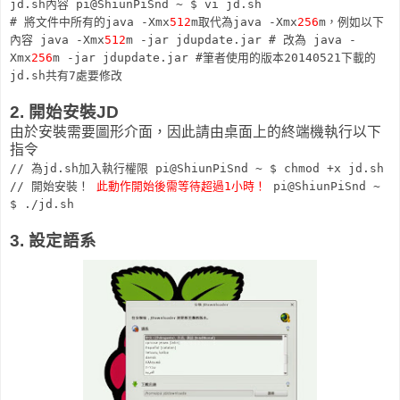
jd.sh內容
pi@ShiunPiSnd ~ $
vi jd.sh
# 將文件中所有的java -Xmx
512
m取代為java -Xmx
256
m，例如以下
內容
java -Xmx
512
m -jar jdupdate.jar
# 改為
java -
Xmx
256
m -jar jdupdate.jar
#筆者使用的版本20140521下載的
jd.sh共有7處要修改
2. 開始安裝JD
由於安裝需要圖形介面，因此請由桌面上的終端機執行以下
指令
// 為jd.sh加入執行權限
pi@ShiunPiSnd ~ $
chmod +x jd.sh
// 開始安裝！
此動作開始後需等待超過1小時！
pi@ShiunPiSnd ~
$
./jd.sh
3. 設定語系