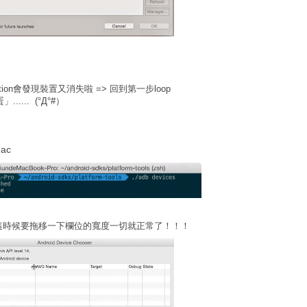
ication會發現裝置又消失啦 => 回到第一步loop
.. (°Д°#）
ac
tion，但是這時候要拖移一下欄位的寬度一切就正常了！！！