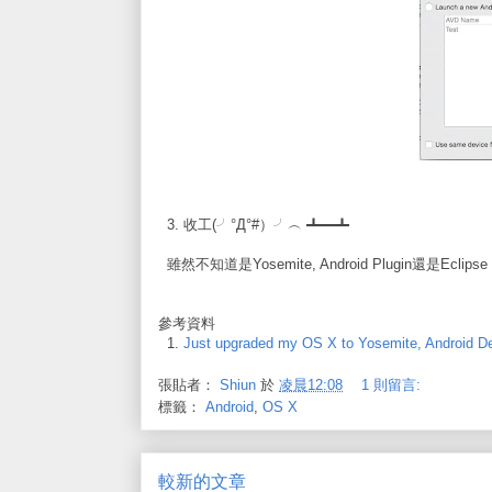
3. 收工(╯°Д°#）╯︵ ┻━┻
雖然不知道是Yosemite, Android Plugin還是Ec
參考資料
1.
Just upgraded my OS X to Yosemite, Android De
張貼者：
Shiun
於
凌晨12:08
1 則留言:
標籤：
Android
,
OS X
較新的文章