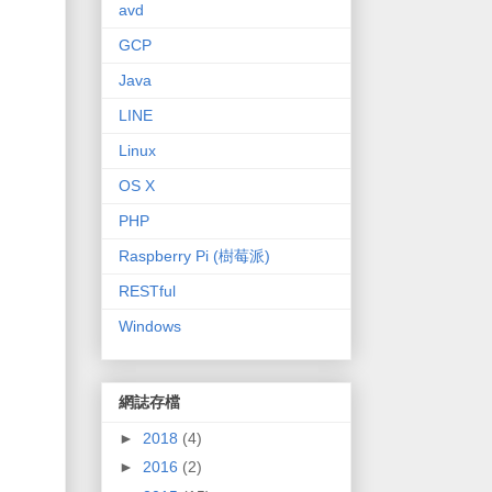
avd
GCP
Java
LINE
Linux
OS X
PHP
Raspberry Pi (樹莓派)
RESTful
Windows
網誌存檔
►
2018
(4)
►
2016
(2)